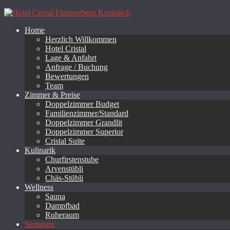
Home
Herzlich Willkommen
Hotel Cristal
Lage & Anfahrt
Anfrage / Buchung
Bewertungen
Team
Zimmer & Preise
Doppelzimmer Budget
Familienzimmer/Standard
Doppelzimmer Grandlit
Doppelzimmer Superior
Cristal Suite
Kulinarik
Churfirstenstube
Arvenstübli
Chäs-Stübli
Wellness
Sauna
Dampfbad
Ruheraum
Seminare